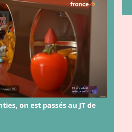
9 ]
On a testé : Génération Souvenirs ! le jeu
JEUX ET JOUETS
A CITROËN CX, par JPB !!
JEUX VIDEO & TECHNO
Vu qu’on adore les Eighties, on est passés au JT de Antenne 2 !!
hties, on est passés au JT de