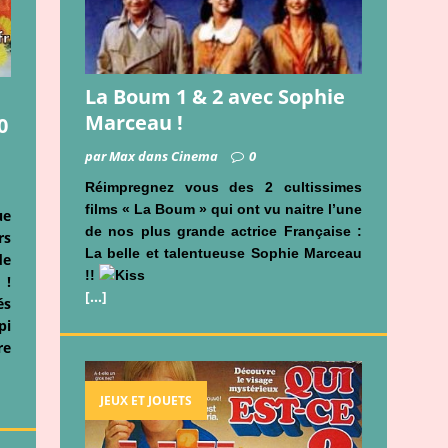
La Boum 1 & 2 avec Sophie
Marceau !
0
par Max dans Cinema
0
Réimpregnez vous des 2 cultissimes
films « La Boum » qui ont vu naitre l’une
ue
de nos plus grande actrice Française :
rs
La belle et talentueuse Sophie Marceau
de
!!
 !
[…]
és
pi
re
JEUX ET JOUETS