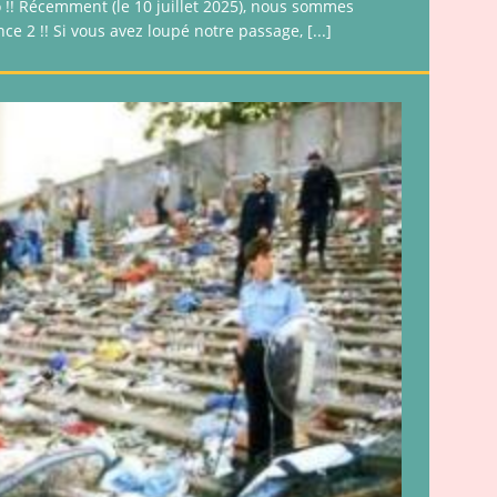
o !! Récemment (le 10 juillet 2025), nous sommes
nce 2 !! Si vous avez loupé notre passage,
[...]