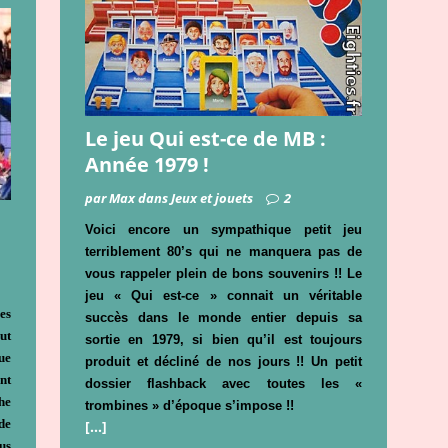
Le jeu Qui est-ce de MB :
Année 1979 !
par Max dans Jeux et jouets
2
Voici encore un sympathique petit jeu
terriblement 80’s qui ne manquera pas de
vous rappeler plein de bons souvenirs !! Le
jeu « Qui est-ce » connait un véritable
es
succès dans le monde entier depuis sa
ut
sortie en 1979, si bien qu’il est toujours
ue
produit et décliné de nos jours !! Un petit
nt
dossier flashback avec toutes les «
he
trombines » d’époque s’impose !!
de
[…]
us