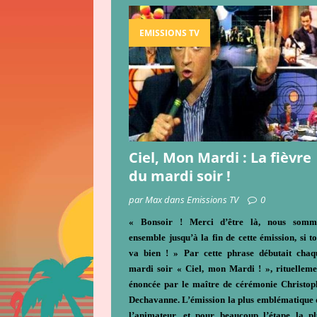
EMISSIONS TV
Ciel, Mon Mardi : La fièvre
du mardi soir !
par Max dans Emissions TV
0
« Bonsoir ! Merci d’être là, nous somm
ensemble jusqu’à la fin de cette émission, si to
va bien ! » Par cette phrase débutait chaq
mardi soir « Ciel, mon Mardi ! », rituelleme
énoncée par le maître de cérémonie Christop
Dechavanne. L’émission la plus emblématique 
l’animateur, et pour beaucoup l’étape la pl