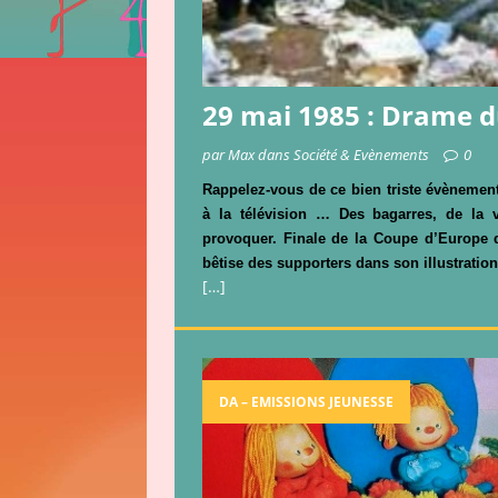
29 mai 1985 : Drame du
par Max dans Société & Evènements
0
Rappelez-vous de ce bien triste évèneme
à la télévision … Des bagarres, de la 
provoquer. Finale de la Coupe d’Europe
bêtise des supporters dans son illustration 
[…]
DA – EMISSIONS JEUNESSE