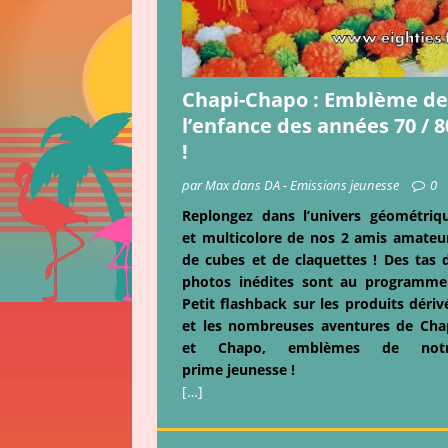
Chapi-Chapo : Emblème de
l’enfance des années 70 / 8
!
par Max dans DA - Emissions jeunesse
0
Replongez dans l’univers géométriq
et multicolore de nos 2 amis amateu
de cubes et de claquettes ! Des tas 
photos inédites sont au programme
Petit flashback sur les produits dériv
et les nombreuses aventures de Cha
et Chapo, emblèmes de not
prime jeunesse !
[…]