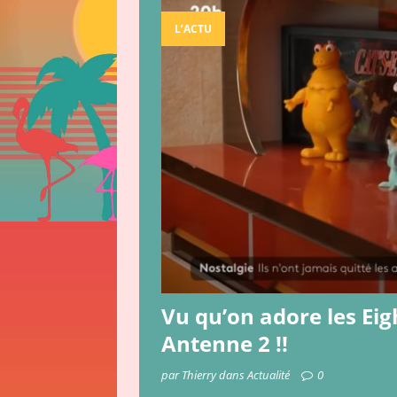
[ 15 décembre 201
L’ACTU
[ 23 avril 2019 ]
L
[ 31 juillet 2025 ]
ACTUALITÉ
Vu qu’on adore les Eig
Antenne 2 !!
par Thierry dans Actualité
0