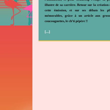
illustre de sa carrière. Retour sur la création 
cette émission, et sur ses débats les pl
mémorables, grâce à un article aux gross
coucougnettes, le ch’ti pépère !!
[…]