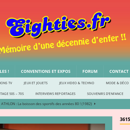
ES !
CONVENTIONS ET EXPOS
FORUM
CONTACT
IONS TV
JEUX ET JOUETS
JEUX VIDEO & TECHNO
MODE & DÉCO
TAGE 50S – 70S
INTERVIEWS REPORTAGES
SOUVENIRS D’ENFANCE
ATHLON : La boisson des sportifs des années 80 ! (1982)
S
3615
Le Noël des années 80, par She-Ra
SOUVENIRS D'ENFANCE