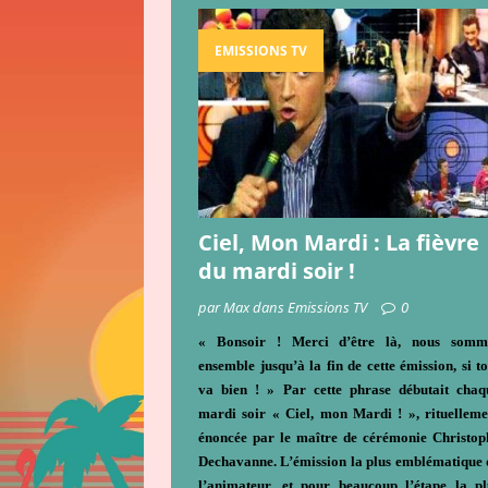
EMISSIONS TV
Ciel, Mon Mardi : La fièvre
du mardi soir !
par Max dans Emissions TV
0
« Bonsoir ! Merci d’être là, nous somm
ensemble jusqu’à la fin de cette émission, si to
va bien ! » Par cette phrase débutait chaq
mardi soir « Ciel, mon Mardi ! », rituelleme
énoncée par le maître de cérémonie Christop
Dechavanne. L’émission la plus emblématique 
l’animateur, et pour beaucoup l’étape la pl