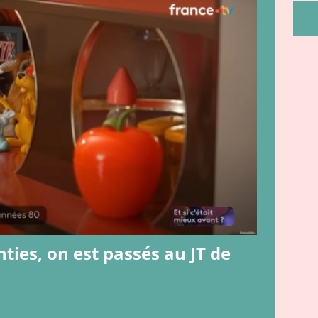
9 ]
On a testé : Génération Souvenirs ! le jeu
JEUX ET JOUETS
A CITROËN CX, par JPB !!
JEUX VIDEO & TECHNO
Vu qu’on adore les Eighties, on est passés au JT de Antenne 2 !!
hties, on est passés au JT de