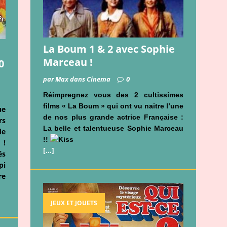
La Boum 1 & 2 avec Sophie
Marceau !
0
par Max dans Cinema
0
Réimpregnez vous des 2 cultissimes
films « La Boum » qui ont vu naitre l’une
ue
de nos plus grande actrice Française :
rs
La belle et talentueuse Sophie Marceau
de
!!
 !
[…]
és
pi
re
JEUX ET JOUETS