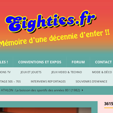
ES !
CONVENTIONS ET EXPOS
FORUM
CONTACT
IONS TV
JEUX ET JOUETS
JEUX VIDEO & TECHNO
MODE & DÉCO
TAGE 50S – 70S
INTERVIEWS REPORTAGES
SOUVENIRS D’ENFANCE
ATHLON : La boisson des sportifs des années 80 ! (1982)
S
3615
Le Noël des années 80, par She-Ra
SOUVENIRS D'ENFANCE