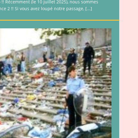
o !! Récemment (le 10 juillet 2025), nous sommes
nce 2 !! Si vous avez loupé notre passage,
[...]