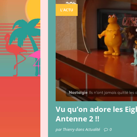
[ 15 décembre 201
L’ACTU
[ 23 avril 2019 ]
L
[ 31 juillet 2025 ]
ACTUALITÉ
Vu qu’on adore les Eig
Antenne 2 !!
par Thierry dans Actualité
0