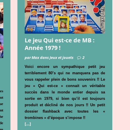
Le jeu Qui est-ce de MB :
Année 1979 !
par Max dans Jeux et jouets
2
Voici encore un sympathique petit jeu
terriblement 80’s qui ne manquera pas de
vous rappeler plein de bons souvenirs !! Le
jeu « Qui est-ce » connait un véritable
es
succès dans le monde entier depuis sa
ut
sortie en 1979, si bien qu’il est toujours
ue
produit et décliné de nos jours !! Un petit
nt
dossier flashback avec toutes les «
he
trombines » d’époque s’impose !!
de
[…]
us