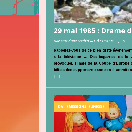
29 mai 1985 : Drame du
par Max dans Société & Evènements
0
Rappelez-vous de ce bien triste évèneme
à la télévision … Des bagarres, de la 
provoquer. Finale de la Coupe d’Europe
bêtise des supporters dans son illustration 
[…]
DA – EMISSIONS JEUNESSE