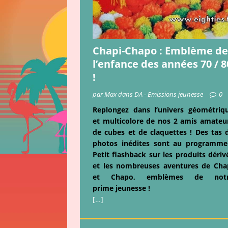
Chapi-Chapo : Emblème de
l’enfance des années 70 / 8
!
par Max dans DA - Emissions jeunesse
0
Replongez dans l’univers géométriq
et multicolore de nos 2 amis amateu
de cubes et de claquettes ! Des tas 
photos inédites sont au programme
Petit flashback sur les produits dériv
et les nombreuses aventures de Cha
et Chapo, emblèmes de not
prime jeunesse !
[…]