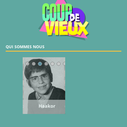
QUI SOMMES NOUS
ipoune
ommy
Snarf
Gobo
Max
Doc
Haakor
Jinsei