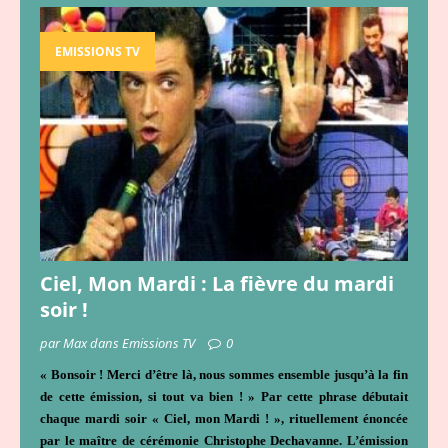
EMISSIONS TV
Ciel, Mon Mardi : La fièvre du mardi
soir !
par Max dans Emissions TV
0
« Bonsoir ! Merci d’être là, nous sommes ensemble jusqu’à la fin
de cette émission, si tout va bien ! » Par cette phrase débutait
chaque mardi soir « Ciel, mon Mardi ! », rituellement énoncée
par le maître de cérémonie Christophe Dechavanne. L’émission