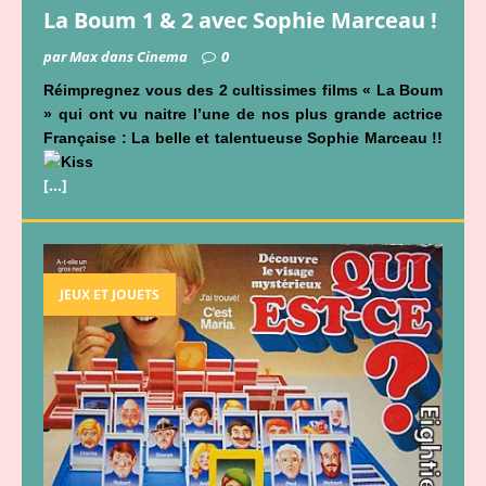
La Boum 1 & 2 avec Sophie Marceau !
par Max dans Cinema
0
Réimpregnez vous des 2 cultissimes films « La Boum
» qui ont vu naitre l’une de nos plus grande actrice
Française : La belle et talentueuse Sophie Marceau !!
[…]
JEUX ET JOUETS