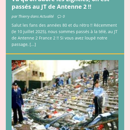
passés au JT de Antenne 2 !!
par Thierry dans Actualité
0
Salut les fans des années 80 et du rétro !! Récemment
(le 10 juillet 2025), nous sommes passés à la télé, au JT
de Antenne 2 France 2 !! Si vous avez loupé notre
passage,
[...]