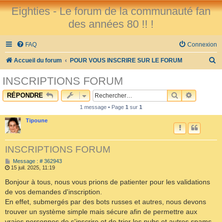
Eighties - Le forum de la communauté fan
des années 80 !! !
FAQ
Connexion
R
Accueil du forum
POUR VOUS INSCRIRE SUR LE FORUM
e
INSCRIPTIONS FORUM
c
RECHERCHE
RECHER
RÉPONDRE
h
1 message • Page
1
sur
1
e
Tipoune
r
c
INSCRIPTIONS FORUM
h
M
Message : # 362943
e
e
15 juil. 2025, 11:19
s
r
s
Bonjour à tous, nous vous prions de patienter pour les validations
a
de vos demandes d'inscription.
g
e
En effet, submergés par des bots russes et autres, nous devons
trouver un système simple mais sécure afin de permettre aux
vraies personnes de s'inscrire et de trier les pubs et autres spams.