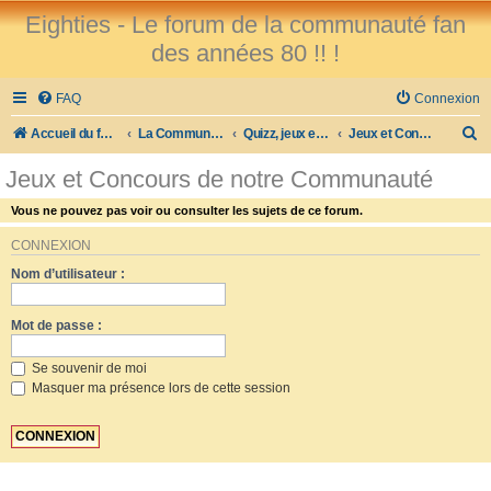
Eighties - Le forum de la communauté fan
des années 80 !! !
FAQ
Connexion
R
Accueil du forum
La Communauté des Fans des 80's !
Quizz, jeux et concours !!!
Jeux et Concours de notre Communauté
e
Jeux et Concours de notre Communauté
c
Vous ne pouvez pas voir ou consulter les sujets de ce forum.
h
e
CONNEXION
Nom d’utilisateur :
r
c
Mot de passe :
h
e
Se souvenir de moi
Masquer ma présence lors de cette session
r