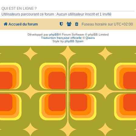
QUI EST EN LIGNE ?
Utilisateurs parcourant ce forum : Aucun utilisateur inscrit et 1 invité
Accueil du forum
Fuseau horaire sur
UTC+02:00
Développé par
phpBB
® Forum Software © phpBB Limited
Traduction française officielle
©
Qiaeru
Style by
phpBB Spain