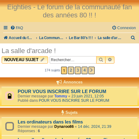
Eighties - Le forum de la communauté fan
des années 80 !! !
FAQ
Connexion
R
Accueil du forum
La Communauté des Fans des 80's !
Le Bar 80's !! !
La salle d'arcade !
e
La salle d'arcade !
c
RECHERCHER
RECHERCHE 
NOUVEAU SUJET
h
e
1
2
3
4
174 sujets
SUIVANT
r
Annonces
c
POUR VOUS INSCRIRE SUR LE FORUM
h
Dernier message par
Tommy
«
23 juin 2021, 12:05
Publié dans
POUR VOUS INSCRIRE SUR LE FORUM
e
r
Sujets
Les ordinateurs dans les films
Dernier message par
Dynaroo86
«
14 déc. 2024, 21:39
Réponses :
6