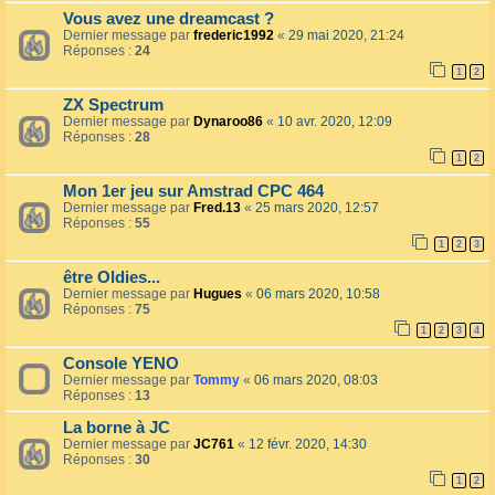
Vous avez une dreamcast ?
Dernier message par
frederic1992
«
29 mai 2020, 21:24
Réponses :
24
1
2
ZX Spectrum
Dernier message par
Dynaroo86
«
10 avr. 2020, 12:09
Réponses :
28
1
2
Mon 1er jeu sur Amstrad CPC 464
Dernier message par
Fred.13
«
25 mars 2020, 12:57
Réponses :
55
1
2
3
être Oldies...
Dernier message par
Hugues
«
06 mars 2020, 10:58
Réponses :
75
1
2
3
4
Console YENO
Dernier message par
Tommy
«
06 mars 2020, 08:03
Réponses :
13
La borne à JC
Dernier message par
JC761
«
12 févr. 2020, 14:30
Réponses :
30
1
2