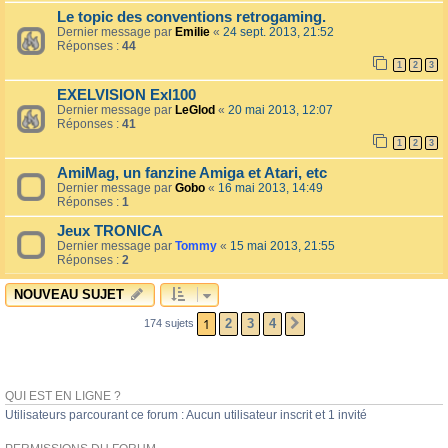
Le topic des conventions retrogaming.
Dernier message par
Emilie
«
24 sept. 2013, 21:52
Réponses :
44
1
2
3
EXELVISION Exl100
Dernier message par
LeGlod
«
20 mai 2013, 12:07
Réponses :
41
1
2
3
AmiMag, un fanzine Amiga et Atari, etc
Dernier message par
Gobo
«
16 mai 2013, 14:49
Réponses :
1
Jeux TRONICA
Dernier message par
Tommy
«
15 mai 2013, 21:55
Réponses :
2
NOUVEAU SUJET
1
2
3
4
174 sujets
SUIVANT
QUI EST EN LIGNE ?
Utilisateurs parcourant ce forum : Aucun utilisateur inscrit et 1 invité