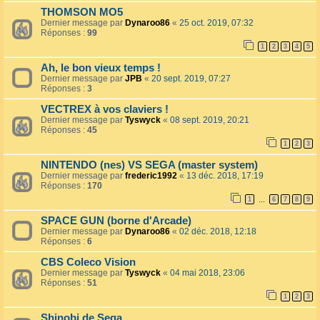
THOMSON MO5
Dernier message par
Dynaroo86
«
25 oct. 2019, 07:32
Réponses :
99
1
2
3
4
5
Ah, le bon vieux temps !
Dernier message par
JPB
«
20 sept. 2019, 07:27
Réponses :
3
VECTREX à vos claviers !
Dernier message par
Tyswyck
«
08 sept. 2019, 20:21
Réponses :
45
1
2
3
NINTENDO (nes) VS SEGA (master system)
Dernier message par
frederic1992
«
13 déc. 2018, 17:19
Réponses :
170
1
6
7
8
9
…
SPACE GUN (borne d'Arcade)
Dernier message par
Dynaroo86
«
02 déc. 2018, 12:18
Réponses :
6
CBS Coleco Vision
Dernier message par
Tyswyck
«
04 mai 2018, 23:06
Réponses :
51
1
2
3
Shinobi de Sega