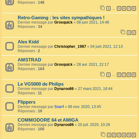
Réponses :
148
1
5
6
7
8
…
Retro-Gaming : les sites sympathiques !
Dernier message par
Grosquick
«
08 juin 2021, 14:46
Réponses :
34
1
2
Alex Kidd
Dernier message par
Christopher_1987
«
04 juin 2021, 12:13
Réponses :
2
AMSTRAD
Dernier message par
Grosquick
«
28 avr. 2021, 22:17
Réponses :
164
1
6
7
8
9
…
Le VG5000 de Philips
Dernier message par
Dynaroo86
«
27 mars 2021, 18:44
Réponses :
11
Flippers
Dernier message par
Snarf
«
06 nov. 2020, 13:45
Réponses :
10
COMMODORE 64 et AMIGA
Dernier message par
Dynaroo86
«
20 juil. 2020, 10:26
Réponses :
100
1
2
3
4
5
6