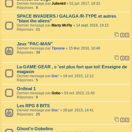
Dernier message par
Julienktl
«
01 juil. 2017, 18:32
Réponses :
8
SPACE INVADERS / GALAGA /R-TYPE et autres
"blast the aliens"
Dernier message par
Marty McFly
«
14 sept. 2016, 19:15
Réponses :
21
1
2
Jeux "PAC-MAN"
Dernier message par
Tipoune
«
15 févr. 2016, 10:48
Réponses :
39
1
2
La GAME GEAR , c 'est plus fort que toi! Enseigne de
magasin
Dernier message par
Doc'
«
19 oct. 2015, 12:12
Réponses :
5
Ordinal 1
Dernier message par
Gobo
«
03 oct. 2015, 21:45
Réponses :
9
Les RPG 8 BITS
Dernier message par
Doc'
«
28 juil. 2015, 14:41
Réponses :
25
1
2
Ghost'n Gobelins