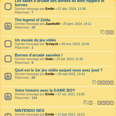
Les salles d'arcade des années 80 avec flippers et
bornes
Dernier message par
Emilie
«
07 déc. 2024, 13:38
Réponses :
7
The legend of Zelda
Dernier message par
Juanito69
«
25 janv. 2024, 19:11
Réponses :
29
1
2
Un musée du jeu vidéo
Dernier message par
Tyswyck
«
05 nov. 2023, 18:46
Réponses :
2
Bornes d'arcade sauvées !
Dernier message par
Gobo
«
25 juil. 2023, 11:35
Réponses :
6
Quel est le 1er jeu vidéo auquel vous avez joué ?
Dernier message par
Emilie
«
30 mai 2022, 13:43
Réponses :
69
1
2
3
4
Votre histoire avec la GAME BOY
Dernier message par
Emilie
«
07 oct. 2021, 13:05
Réponses :
124
1
4
5
6
7
…
NINTENDO NES
Dernier message par
Emilie
«
17 juin 2021, 16:21