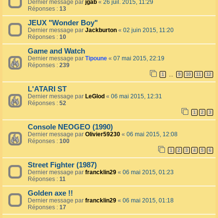
Dernier message par
jgab
«
26 juil. 2015, 11:29
Réponses :
13
JEUX "Wonder Boy"
Dernier message par
Jackburton
«
02 juin 2015, 11:20
Réponses :
10
Game and Watch
Dernier message par
Tipoune
«
07 mai 2015, 22:19
Réponses :
239
1
9
10
11
12
…
L'ATARI ST
Dernier message par
LeGlod
«
06 mai 2015, 12:31
Réponses :
52
1
2
3
Console NEOGEO (1990)
Dernier message par
Olivier59230
«
06 mai 2015, 12:08
Réponses :
100
1
2
3
4
5
6
Street Fighter (1987)
Dernier message par
francklin29
«
06 mai 2015, 01:23
Réponses :
11
Golden axe !!
Dernier message par
francklin29
«
06 mai 2015, 01:18
Réponses :
17