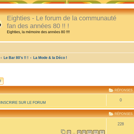
Eighties - Le forum de la communauté
fan des années 80 !! !
Eighties, la mémoire des années 80 !!!!
Le Bar 80's !! !
La Mode & la Déco !
CHERCHER
RECHERCHE AVANCÉE
RÉPONSES
0
INSCRIRE SUR LE FORUM
RÉPONSES
228
1
8
9
10
11
12
…