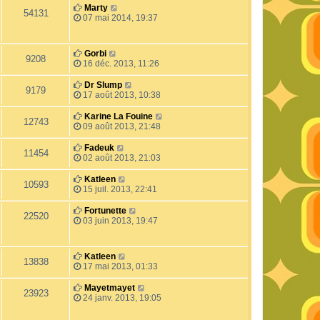
Marty
54131
07 mai 2014, 19:37
Gorbi
9208
16 déc. 2013, 11:26
Dr Slump
9179
17 août 2013, 10:38
Karine La Fouine
12743
09 août 2013, 21:48
Fadeuk
11454
02 août 2013, 21:03
Katleen
10593
15 juil. 2013, 22:41
Fortunette
22520
03 juin 2013, 19:47
Katleen
13838
17 mai 2013, 01:33
Mayetmayet
23923
24 janv. 2013, 19:05