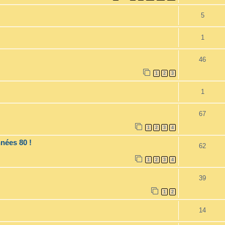
5
1
46
1
2
3
1
67
1
2
3
4
nées 80 !
62
1
2
3
4
39
1
2
14