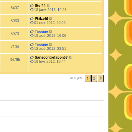
Stef44
6407
15 janv. 2013, 19:23
Philzefif
5030
01 nov. 2012, 20:09
Tipoune
5973
19 août 2012, 16:06
Tipoune
7104
18 août 2012, 23:51
Sanscontrefaçon67
34795
19 févr. 2012, 19:44
1
2
70 sujets
SUIVANT