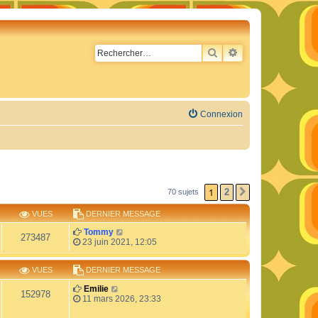
RECHERCHER
RECHERCHE AVA
Connexion
1
2
70 sujets
SUIVANT
VUES
DERNIER MESSAGE
Tommy
273487
23 juin 2021, 12:05
VUES
DERNIER MESSAGE
Emilie
152978
11 mars 2026, 23:33