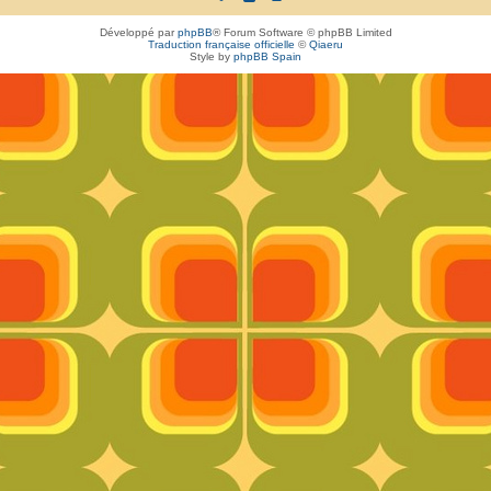
Développé par
phpBB
® Forum Software © phpBB Limited
Traduction française officielle
©
Qiaeru
Style by
phpBB Spain