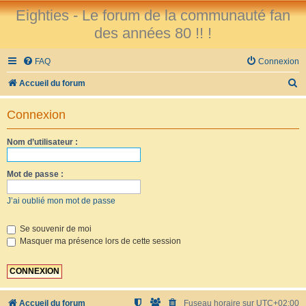
Eighties - Le forum de la communauté fan
des années 80 !! !
FAQ
Connexion
R
Accueil du forum
e
Connexion
c
h
Nom d’utilisateur :
e
r
Mot de passe :
c
J’ai oublié mon mot de passe
h
e
Se souvenir de moi
Masquer ma présence lors de cette session
r
Accueil du forum
Fuseau horaire sur
UTC+02:00