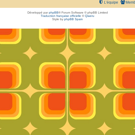
L’équipe
Memb
Développé par
phpBB
® Forum Software © phpBB Limited
Traduction française officielle
©
Qiaeru
Style by
phpBB Spain