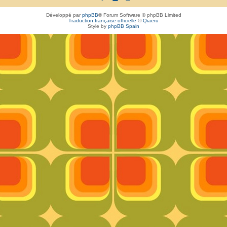
Développé par
phpBB
® Forum Software © phpBB Limited
Traduction française officielle
©
Qiaeru
Style by
phpBB Spain