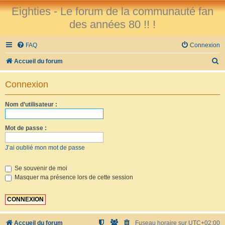
Eighties - Le forum de la communauté fan
des années 80 !! !
FAQ
Connexion
R
Accueil du forum
e
Connexion
c
h
Nom d’utilisateur :
e
r
Mot de passe :
c
J’ai oublié mon mot de passe
h
e
Se souvenir de moi
Masquer ma présence lors de cette session
r
Accueil du forum
Fuseau horaire sur
UTC+02:00