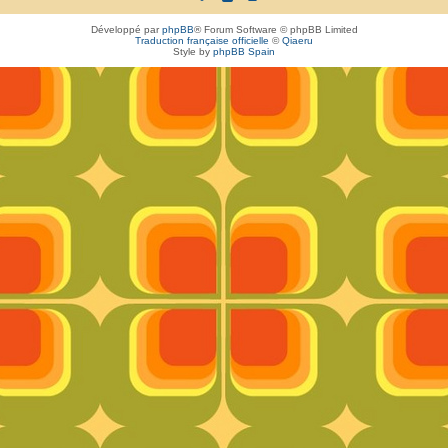
Développé par
phpBB
® Forum Software © phpBB Limited
Traduction française officielle
©
Qiaeru
Style by
phpBB Spain