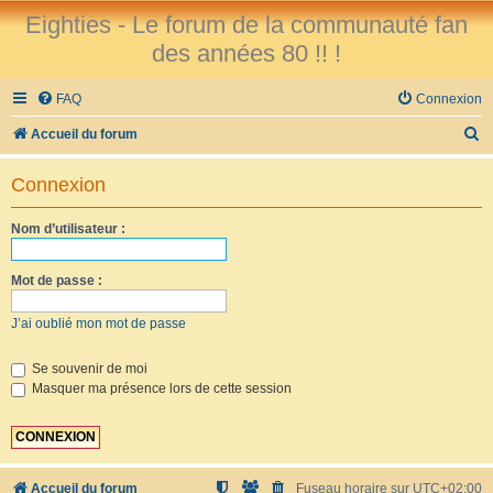
Eighties - Le forum de la communauté fan
des années 80 !! !
FAQ
Connexion
R
Accueil du forum
e
Connexion
c
h
Nom d’utilisateur :
e
r
Mot de passe :
c
J’ai oublié mon mot de passe
h
e
Se souvenir de moi
Masquer ma présence lors de cette session
r
Accueil du forum
Fuseau horaire sur
UTC+02:00