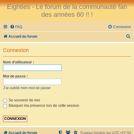
Eighties - Le forum de la communauté fan
des années 80 !! !
FAQ
Connexion
R
Accueil du forum
e
Connexion
c
h
Nom d’utilisateur :
e
r
Mot de passe :
c
J’ai oublié mon mot de passe
h
e
Se souvenir de moi
Masquer ma présence lors de cette session
r
Accueil du forum
Fuseau horaire sur
UTC+02:00