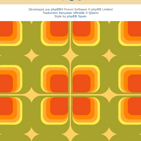
Développé par
phpBB
® Forum Software © phpBB Limited
Traduction française officielle
©
Qiaeru
Style by
phpBB Spain