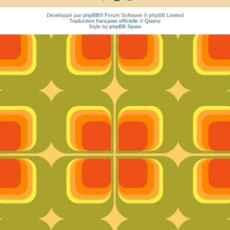
Développé par
phpBB
® Forum Software © phpBB Limited
Traduction française officielle
©
Qiaeru
Style by
phpBB Spain