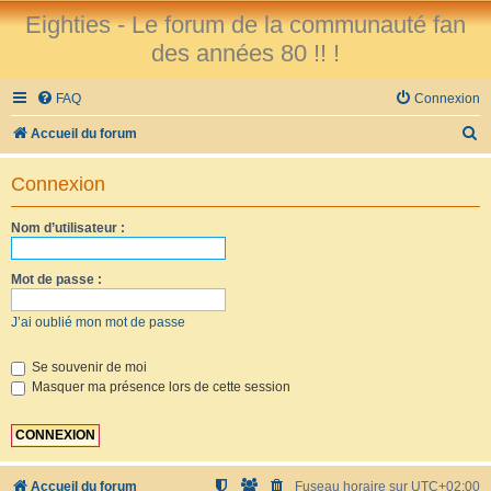
Eighties - Le forum de la communauté fan
des années 80 !! !
FAQ
Connexion
R
Accueil du forum
e
Connexion
c
h
Nom d’utilisateur :
e
r
Mot de passe :
c
J’ai oublié mon mot de passe
h
e
Se souvenir de moi
Masquer ma présence lors de cette session
r
Accueil du forum
Fuseau horaire sur
UTC+02:00