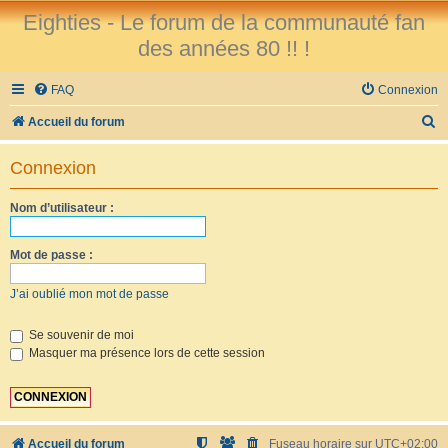
Eighties - Le forum de la communauté fan
des années 80 !! !
FAQ
Connexion
R
Accueil du forum
e
Connexion
c
h
Nom d’utilisateur :
e
r
Mot de passe :
c
J’ai oublié mon mot de passe
h
e
Se souvenir de moi
Masquer ma présence lors de cette session
r
Accueil du forum
Fuseau horaire sur
UTC+02:00