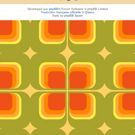
Développé par
phpBB
® Forum Software © phpBB Limited
Traduction française officielle
©
Qiaeru
Style by
phpBB Spain