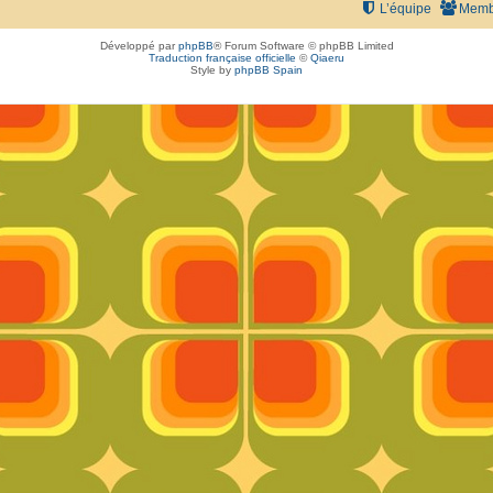
L’équipe
Memb
Développé par
phpBB
® Forum Software © phpBB Limited
Traduction française officielle
©
Qiaeru
Style by
phpBB Spain