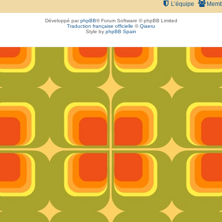
L’équipe
Memb
Développé par
phpBB
® Forum Software © phpBB Limited
Traduction française officielle
©
Qiaeru
Style by
phpBB Spain