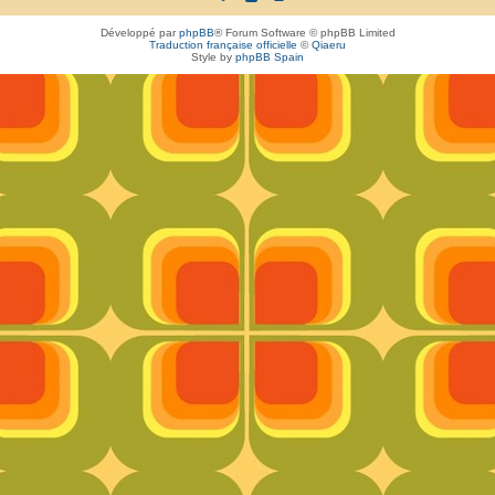
Développé par
phpBB
® Forum Software © phpBB Limited
Traduction française officielle
©
Qiaeru
Style by
phpBB Spain