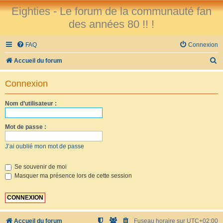
Eighties - Le forum de la communauté fan
des années 80 !! !
FAQ
Connexion
R
Accueil du forum
e
Connexion
c
h
Nom d’utilisateur :
e
r
Mot de passe :
c
J’ai oublié mon mot de passe
h
e
Se souvenir de moi
Masquer ma présence lors de cette session
r
Accueil du forum
Fuseau horaire sur
UTC+02:00