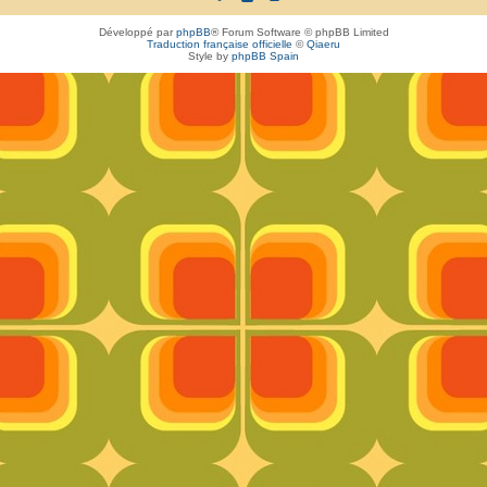
Développé par
phpBB
® Forum Software © phpBB Limited
Traduction française officielle
©
Qiaeru
Style by
phpBB Spain