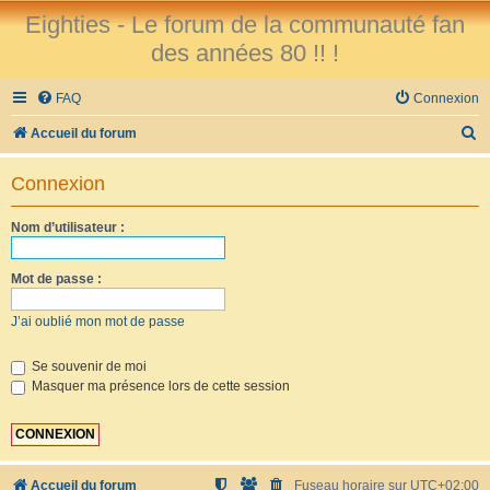
Eighties - Le forum de la communauté fan
des années 80 !! !
FAQ
Connexion
R
Accueil du forum
e
Connexion
c
h
Nom d’utilisateur :
e
r
Mot de passe :
c
J’ai oublié mon mot de passe
h
e
Se souvenir de moi
Masquer ma présence lors de cette session
r
Accueil du forum
Fuseau horaire sur
UTC+02:00