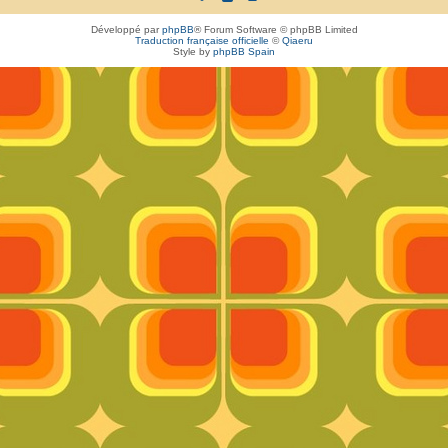
Développé par
phpBB
® Forum Software © phpBB Limited
Traduction française officielle
©
Qiaeru
Style by
phpBB Spain