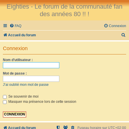
Eighties - Le forum de la communauté fan
des années 80 !! !
FAQ
Connexion
R
Accueil du forum
e
Connexion
c
h
Nom d’utilisateur :
e
r
Mot de passe :
c
J’ai oublié mon mot de passe
h
e
Se souvenir de moi
Masquer ma présence lors de cette session
r
Accueil du forum
Fuseau horaire sur
UTC+02:00