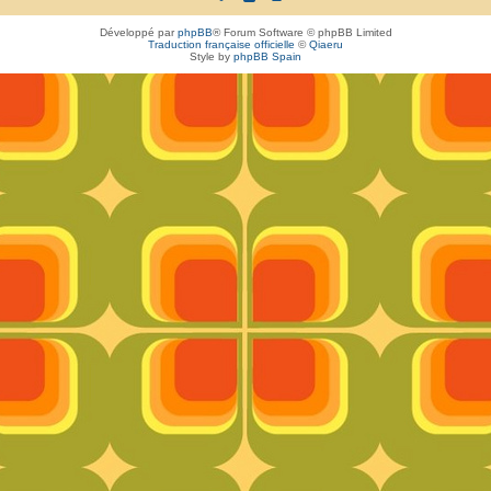
Développé par
phpBB
® Forum Software © phpBB Limited
Traduction française officielle
©
Qiaeru
Style by
phpBB Spain