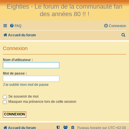
Eighties - Le forum de la communauté fan
des années 80 !! !
FAQ
Connexion
R
Accueil du forum
e
Connexion
c
h
Nom d’utilisateur :
e
r
Mot de passe :
c
J’ai oublié mon mot de passe
h
e
Se souvenir de moi
Masquer ma présence lors de cette session
r
Accueil du forum
Fuseau horaire sur
UTC+02:00