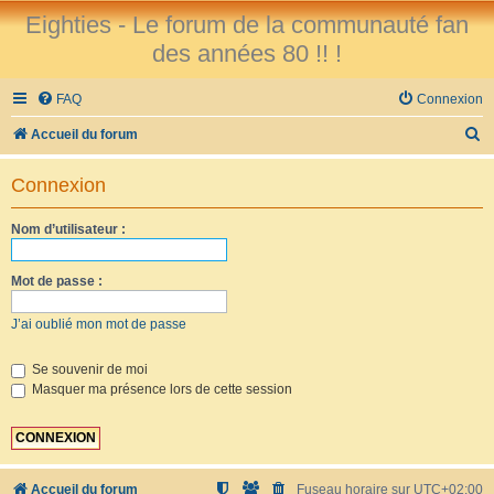
Eighties - Le forum de la communauté fan
des années 80 !! !
FAQ
Connexion
R
Accueil du forum
e
Connexion
c
h
Nom d’utilisateur :
e
r
Mot de passe :
c
J’ai oublié mon mot de passe
h
e
Se souvenir de moi
Masquer ma présence lors de cette session
r
Accueil du forum
Fuseau horaire sur
UTC+02:00