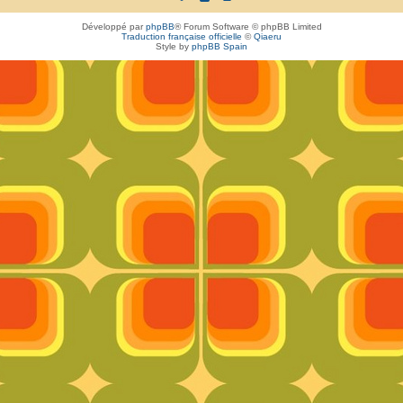
Développé par
phpBB
® Forum Software © phpBB Limited
Traduction française officielle
©
Qiaeru
Style by
phpBB Spain