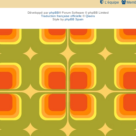
L’équipe
Memb
Développé par
phpBB
® Forum Software © phpBB Limited
Traduction française officielle
©
Qiaeru
Style by
phpBB Spain