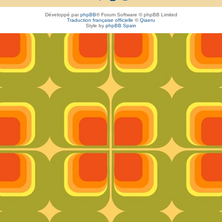
Développé par
phpBB
® Forum Software © phpBB Limited
Traduction française officielle
©
Qiaeru
Style by
phpBB Spain