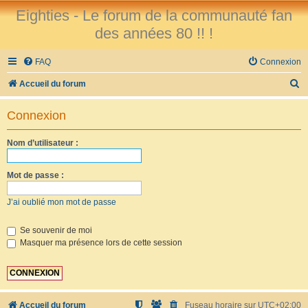
Eighties - Le forum de la communauté fan
des années 80 !! !
FAQ
Connexion
R
Accueil du forum
e
Connexion
c
h
Nom d’utilisateur :
e
r
Mot de passe :
c
J’ai oublié mon mot de passe
h
e
Se souvenir de moi
Masquer ma présence lors de cette session
r
Accueil du forum
Fuseau horaire sur
UTC+02:00