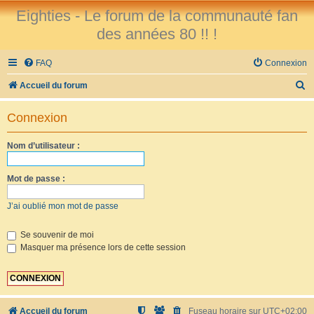
Eighties - Le forum de la communauté fan
des années 80 !! !
FAQ
Connexion
R
Accueil du forum
e
Connexion
c
h
Nom d’utilisateur :
e
r
Mot de passe :
c
J’ai oublié mon mot de passe
h
e
Se souvenir de moi
Masquer ma présence lors de cette session
r
Accueil du forum
Fuseau horaire sur
UTC+02:00