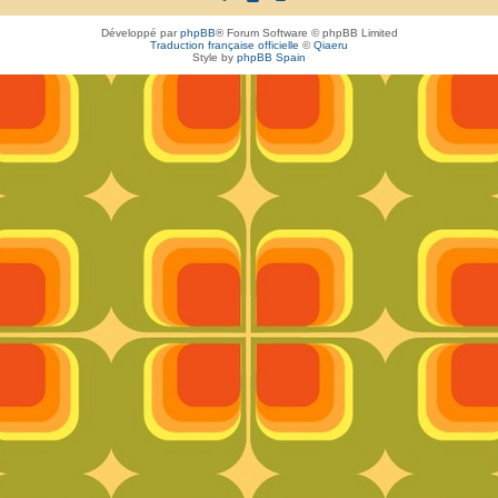
Développé par
phpBB
® Forum Software © phpBB Limited
Traduction française officielle
©
Qiaeru
Style by
phpBB Spain