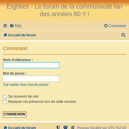
Eighties - Le forum de la communauté fan
des années 80 !! !
FAQ
Connexion
R
Accueil du forum
e
Connexion
c
h
Nom d’utilisateur :
e
r
Mot de passe :
c
J’ai oublié mon mot de passe
h
e
Se souvenir de moi
Masquer ma présence lors de cette session
r
Accueil du forum
Fuseau horaire sur
UTC+02:00