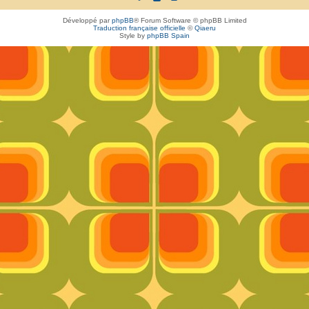
Développé par
phpBB
® Forum Software © phpBB Limited
Traduction française officielle
©
Qiaeru
Style by
phpBB Spain