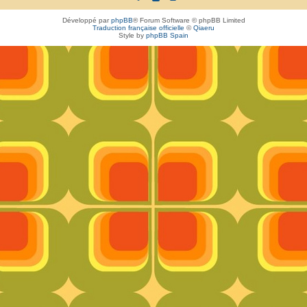
Développé par
phpBB
® Forum Software © phpBB Limited
Traduction française officielle
©
Qiaeru
Style by
phpBB Spain