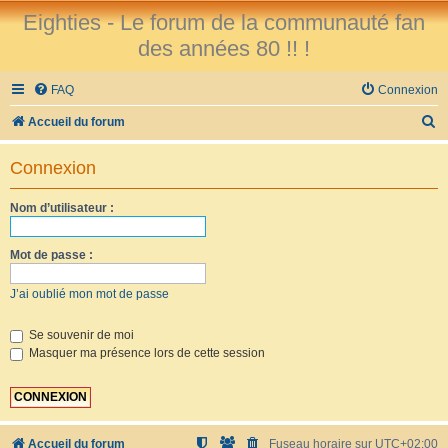
Eighties - Le forum de la communauté fan
des années 80 !! !
FAQ
Connexion
R
Accueil du forum
e
Connexion
c
h
Nom d’utilisateur :
e
r
Mot de passe :
c
J’ai oublié mon mot de passe
h
e
Se souvenir de moi
Masquer ma présence lors de cette session
r
Accueil du forum
Fuseau horaire sur
UTC+02:00