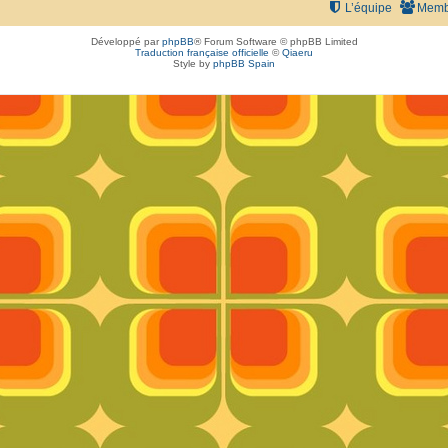
L’équipe
Memb
Développé par
phpBB
® Forum Software © phpBB Limited
Traduction française officielle
©
Qiaeru
Style by
phpBB Spain