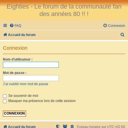
Eighties - Le forum de la communauté fan
des années 80 !! !
FAQ
Connexion
R
Accueil du forum
e
Connexion
c
h
Nom d’utilisateur :
e
r
Mot de passe :
c
J’ai oublié mon mot de passe
h
e
Se souvenir de moi
Masquer ma présence lors de cette session
r
Accueil du forum
Fuseau horaire sur
UTC+02:00