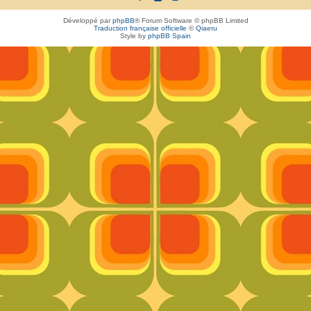
Développé par
phpBB
® Forum Software © phpBB Limited
Traduction française officielle
©
Qiaeru
Style by
phpBB Spain