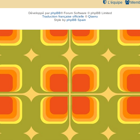
L’équipe
Memb
Développé par
phpBB
® Forum Software © phpBB Limited
Traduction française officielle
©
Qiaeru
Style by
phpBB Spain