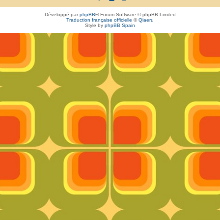
Développé par
phpBB
® Forum Software © phpBB Limited
Traduction française officielle
©
Qiaeru
Style by
phpBB Spain