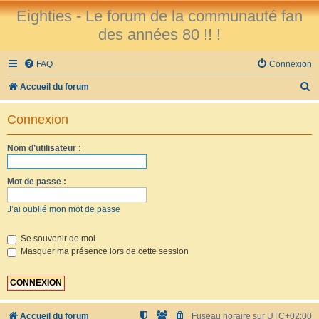
Eighties - Le forum de la communauté fan
des années 80 !! !
FAQ
Connexion
R
Accueil du forum
e
Connexion
c
h
Nom d’utilisateur :
e
r
Mot de passe :
c
J’ai oublié mon mot de passe
h
e
Se souvenir de moi
Masquer ma présence lors de cette session
r
Accueil du forum
Fuseau horaire sur
UTC+02:00