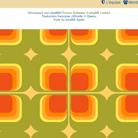
L’équipe
Memb
Développé par
phpBB
® Forum Software © phpBB Limited
Traduction française officielle
©
Qiaeru
Style by
phpBB Spain