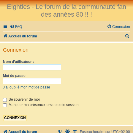
Eighties - Le forum de la communauté fan
des années 80 !! !
FAQ
Connexion
R
Accueil du forum
e
Connexion
c
h
Nom d’utilisateur :
e
r
Mot de passe :
c
J’ai oublié mon mot de passe
h
e
Se souvenir de moi
Masquer ma présence lors de cette session
r
Accueil du forum
Fuseau horaire sur
UTC+02:00