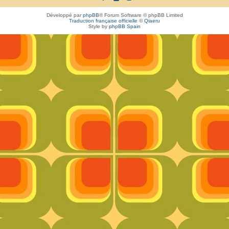
Développé par
phpBB
® Forum Software © phpBB Limited
Traduction française officielle
©
Qiaeru
Style by
phpBB Spain