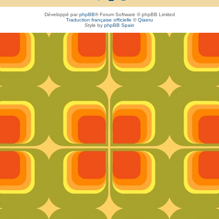
Développé par
phpBB
® Forum Software © phpBB Limited
Traduction française officielle
©
Qiaeru
Style by
phpBB Spain