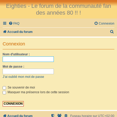
Eighties - Le forum de la communauté fan
des années 80 !! !
FAQ
Connexion
R
Accueil du forum
e
Connexion
c
h
Nom d’utilisateur :
e
r
Mot de passe :
c
J’ai oublié mon mot de passe
h
e
Se souvenir de moi
Masquer ma présence lors de cette session
r
Accueil du forum
Fuseau horaire sur
UTC+02:00