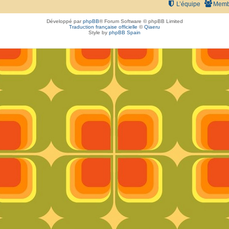
L’équipe
Memb
Développé par
phpBB
® Forum Software © phpBB Limited
Traduction française officielle
©
Qiaeru
Style by
phpBB Spain