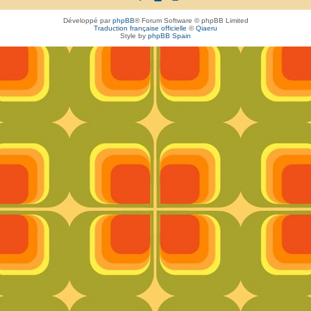
Développé par
phpBB
® Forum Software © phpBB Limited
Traduction française officielle
©
Qiaeru
Style by
phpBB Spain