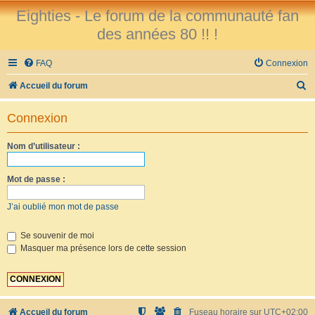
Eighties - Le forum de la communauté fan
des années 80 !! !
FAQ
Connexion
R
Accueil du forum
e
Connexion
c
h
Nom d’utilisateur :
e
r
Mot de passe :
c
J’ai oublié mon mot de passe
h
e
Se souvenir de moi
Masquer ma présence lors de cette session
r
Accueil du forum
Fuseau horaire sur
UTC+02:00