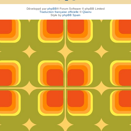
Développé par
phpBB
® Forum Software © phpBB Limited
Traduction française officielle
©
Qiaeru
Style by
phpBB Spain