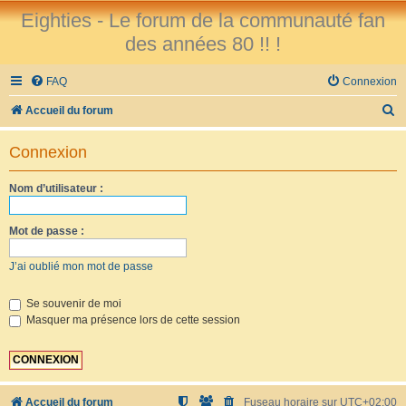
Eighties - Le forum de la communauté fan
des années 80 !! !
FAQ
Connexion
R
Accueil du forum
e
Connexion
c
h
Nom d’utilisateur :
e
r
Mot de passe :
c
J’ai oublié mon mot de passe
h
e
Se souvenir de moi
Masquer ma présence lors de cette session
r
Accueil du forum
Fuseau horaire sur
UTC+02:00