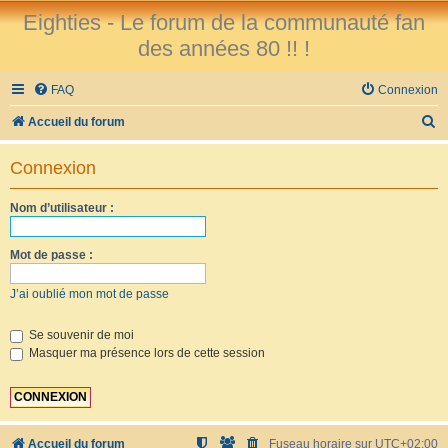
Eighties - Le forum de la communauté fan
des années 80 !! !
FAQ
Connexion
R
Accueil du forum
e
Connexion
c
h
Nom d’utilisateur :
e
r
Mot de passe :
c
J’ai oublié mon mot de passe
h
e
Se souvenir de moi
Masquer ma présence lors de cette session
r
Accueil du forum
Fuseau horaire sur
UTC+02:00