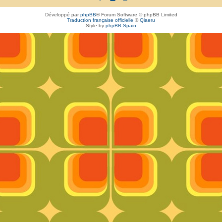
Développé par
phpBB
® Forum Software © phpBB Limited
Traduction française officielle
©
Qiaeru
Style by
phpBB Spain