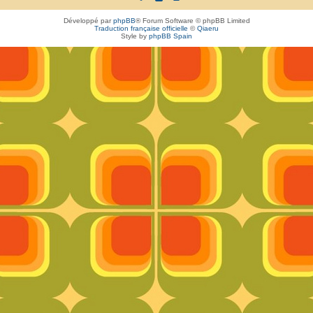
Développé par
phpBB
® Forum Software © phpBB Limited
Traduction française officielle
©
Qiaeru
Style by
phpBB Spain