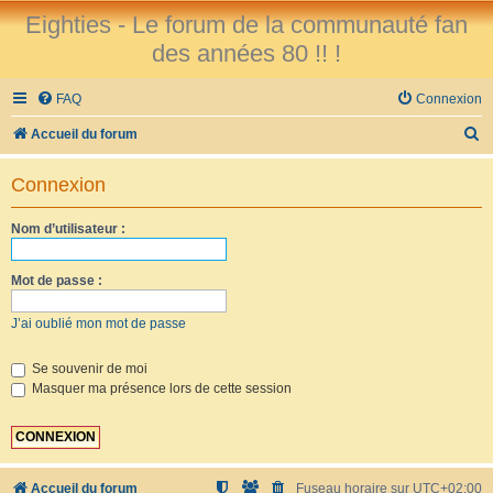
Eighties - Le forum de la communauté fan
des années 80 !! !
FAQ
Connexion
R
Accueil du forum
e
Connexion
c
h
Nom d’utilisateur :
e
r
Mot de passe :
c
J’ai oublié mon mot de passe
h
e
Se souvenir de moi
Masquer ma présence lors de cette session
r
Accueil du forum
Fuseau horaire sur
UTC+02:00