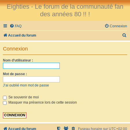
Eighties - Le forum de la communauté fan
des années 80 !! !
FAQ
Connexion
R
Accueil du forum
e
Connexion
c
h
Nom d’utilisateur :
e
r
Mot de passe :
c
J’ai oublié mon mot de passe
h
e
Se souvenir de moi
Masquer ma présence lors de cette session
r
Accueil du forum
Fuseau horaire sur
UTC+02:00