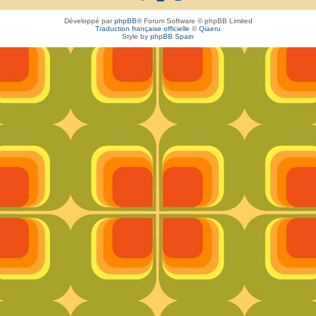
Développé par
phpBB
® Forum Software © phpBB Limited
Traduction française officielle
©
Qiaeru
Style by
phpBB Spain