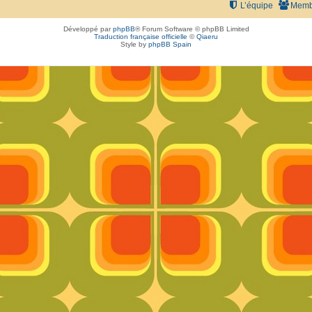
L’équipe
Memb
Développé par
phpBB
® Forum Software © phpBB Limited
Traduction française officielle
©
Qiaeru
Style by
phpBB Spain