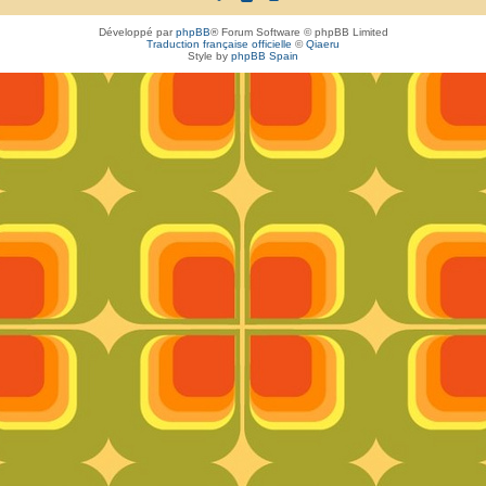
Développé par
phpBB
® Forum Software © phpBB Limited
Traduction française officielle
©
Qiaeru
Style by
phpBB Spain