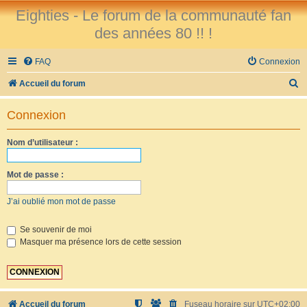
Eighties - Le forum de la communauté fan
des années 80 !! !
FAQ
Connexion
R
Accueil du forum
e
Connexion
c
h
Nom d’utilisateur :
e
r
Mot de passe :
c
J’ai oublié mon mot de passe
h
e
Se souvenir de moi
Masquer ma présence lors de cette session
r
Accueil du forum
Fuseau horaire sur
UTC+02:00