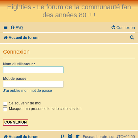
Eighties - Le forum de la communauté fan
des années 80 !! !
FAQ
Connexion
R
Accueil du forum
e
Connexion
c
h
Nom d’utilisateur :
e
r
Mot de passe :
c
J’ai oublié mon mot de passe
h
e
Se souvenir de moi
Masquer ma présence lors de cette session
r
Accueil du forum
Fuseau horaire sur
UTC+02:00