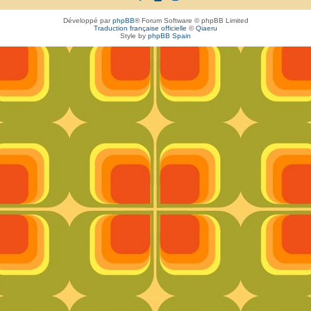
Développé par
phpBB
® Forum Software © phpBB Limited
Traduction française officielle
©
Qiaeru
Style by
phpBB Spain