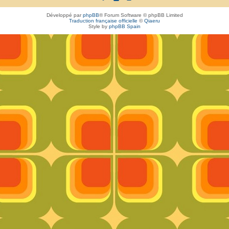
Développé par
phpBB
® Forum Software © phpBB Limited
Traduction française officielle
©
Qiaeru
Style by
phpBB Spain