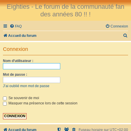
Eighties - Le forum de la communauté fan
des années 80 !! !
FAQ
Connexion
R
Accueil du forum
e
Connexion
c
h
Nom d’utilisateur :
e
r
Mot de passe :
c
J’ai oublié mon mot de passe
h
e
Se souvenir de moi
Masquer ma présence lors de cette session
r
Accueil du forum
Fuseau horaire sur
UTC+02:00