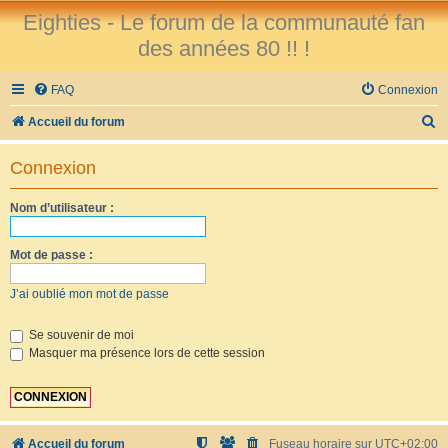
Eighties - Le forum de la communauté fan
des années 80 !! !
FAQ
Connexion
R
Accueil du forum
e
Connexion
c
h
Nom d’utilisateur :
e
r
Mot de passe :
c
J’ai oublié mon mot de passe
h
e
Se souvenir de moi
Masquer ma présence lors de cette session
r
Accueil du forum
Fuseau horaire sur
UTC+02:00