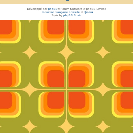
Développé par
phpBB
® Forum Software © phpBB Limited
Traduction française officielle
©
Qiaeru
Style by
phpBB Spain