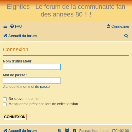
Eighties - Le forum de la communauté fan
des années 80 !! !
FAQ
Connexion
R
Accueil du forum
e
Connexion
c
h
Nom d’utilisateur :
e
r
Mot de passe :
c
J’ai oublié mon mot de passe
h
e
Se souvenir de moi
Masquer ma présence lors de cette session
r
Accueil du forum
Fuseau horaire sur
UTC+02:00