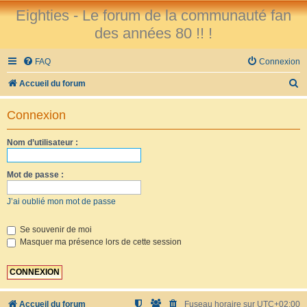
Eighties - Le forum de la communauté fan
des années 80 !! !
FAQ
Connexion
R
Accueil du forum
e
Connexion
c
h
Nom d’utilisateur :
e
r
Mot de passe :
c
J’ai oublié mon mot de passe
h
e
Se souvenir de moi
Masquer ma présence lors de cette session
r
Accueil du forum
Fuseau horaire sur
UTC+02:00