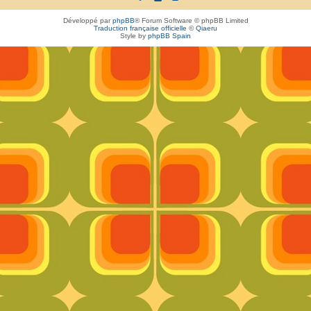
Développé par
phpBB
® Forum Software © phpBB Limited
Traduction française officielle
©
Qiaeru
Style by
phpBB Spain