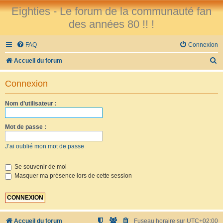
Eighties - Le forum de la communauté fan
des années 80 !! !
FAQ
Connexion
R
Accueil du forum
e
Connexion
c
h
Nom d’utilisateur :
e
r
Mot de passe :
c
J’ai oublié mon mot de passe
h
e
Se souvenir de moi
Masquer ma présence lors de cette session
r
Accueil du forum
Fuseau horaire sur
UTC+02:00