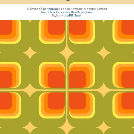
Développé par
phpBB
® Forum Software © phpBB Limited
Traduction française officielle
©
Qiaeru
Style by
phpBB Spain