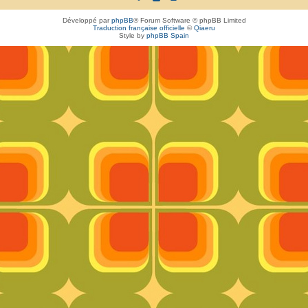
Développé par
phpBB
® Forum Software © phpBB Limited
Traduction française officielle
©
Qiaeru
Style by
phpBB Spain