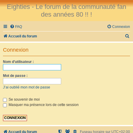
Eighties - Le forum de la communauté fan
des années 80 !! !
FAQ
Connexion
R
Accueil du forum
e
Connexion
c
h
Nom d’utilisateur :
e
r
Mot de passe :
c
J’ai oublié mon mot de passe
h
e
Se souvenir de moi
Masquer ma présence lors de cette session
r
Accueil du forum
Fuseau horaire sur
UTC+02:00